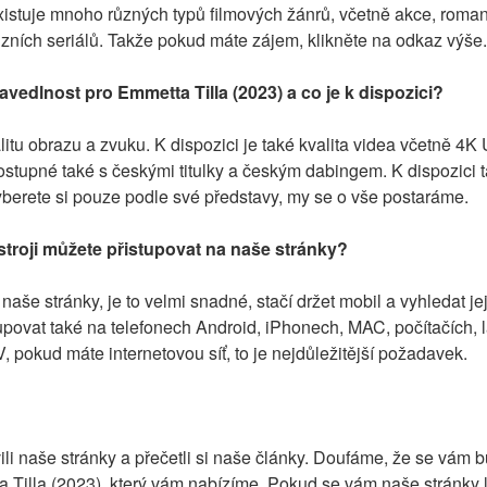
xistuje mnoho různých typů filmových žánrů, včetně akce, romantik
vizních seriálů. Takže pokud máte zájem, klikněte na odkaz výše.
ravedlnost pro Emmetta Tilla (2023) a co je k dispozici?
itu obrazu a zvuku. K dispozici je také kvalita videa včetně 4K
tupné také s českými titulky a českým dabingem. K dispozici ta
yberete si pouze podle své představy, my se o vše postaráme.
troji můžete přistupovat na naše stránky?
naše stránky, je to velmi snadné, stačí držet mobil a vyhledat je
upovat také na telefonech Android, iPhonech, MAC, počítačích, l
 pokud máte internetovou síť, to je nejdůležitější požadavek.
li naše stránky a přečetli si naše články. Doufáme, že se vám bud
Tilla (2023), který vám nabízíme. Pokud se vám naše stránky líbí