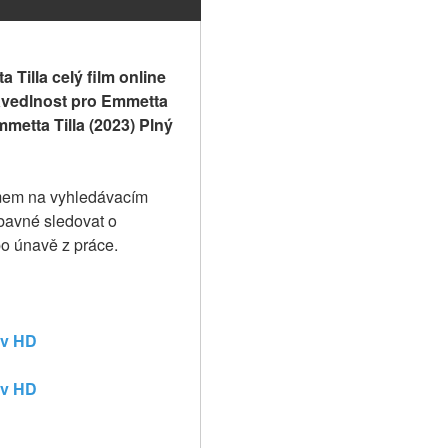
Tilla celý film online 
avedlnost pro Emmetta 
metta Tilla (2023) Plný 
lmem na vyhledávacím 
bavné sledovat o 
po únavě z práce.
 v HD
 v HD