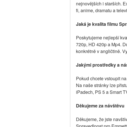
nejnovějších i starších. E
fi, anime, dramatu a tele
Jaká je kvalita filmu Sp
Poskytujeme nejlepší kval
720p, HD 420p a Mp4. Dos
konkrétně v angličtině. V
Jakými prostředky a nás
Pokud chcete vstoupit na 
Na naše stránky lze přist
iPadech, PS 5 a Smart TV,
Děkujeme za návštěvu
Děkujeme, že jste navštívi
Spravedlnost pro Emmetta 