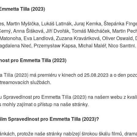
Emmetta Tilla (2023)
s, Martin Myšička, Lukáš Latinák, Juraj Kemka, Štepánka Finge
Černý, Anna Šišková, Jiří Dvořák, Tomáš Měcháček, Martin Pech
atonoha, Eva Landlová, Zuzana Kraváriková, Oliver Oswald, Da
gdalena Nieć, Przemysław Kapsa, Michal Maléř, Nico Santini.
ost pro Emmetta Tilla (2023)
 Tilla (2023) má premiéru v kinech od 25.08.2023 a o den pozd
streamovacích službách.
u Spravedlnost pro Emmetta Tilla (2023) na našem webu z kvality
 mohly zajímat o přístup na naše stránky.
ilm Spravedlnost pro Emmetta Tilla (2023)?
nkách, protože naše stránky nabízejí širokou škálu filmů, dramat 