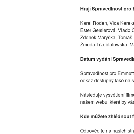
Hrají Spravedlnost pro 
Karel Roden, Vica Kereke
Ester Geislerová, Vlado 
Zdeněk Maryška, Tomáš M
Żmuda-Trzebiatowska, Ma
Datum vydání Spravedln
Spravedlnost pro Emmetta
odkaz dostupný také na 
Následuje vysvětlení film
našem webu, které by vás
Kde můžete zhlédnout f
Odpověď je na našich strá