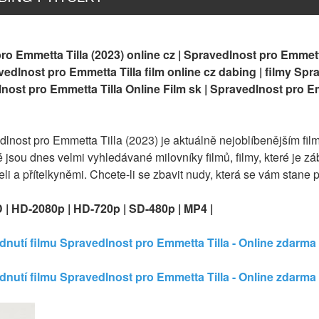
o Emmetta Tilla (2023) online cz | Spravedlnost pro Emmetta 
edlnost pro Emmetta Tilla film online cz dabing | filmy Spr
edlnost pro Emmetta Tilla Online Film sk | Spravedlnost pro Em
dlnost pro Emmetta Tilla (2023) je aktuálně nejoblíbenějším fi
 jsou dnes velmi vyhledávané milovníky filmů, filmy, které je zá
eli a přítelkyněmi. Chcete-li se zbavit nudy, která se vám stane 
D | HD-2080p | HD-720p | SD-480p | MP4 |
édnutí filmu Spravedlnost pro Emmetta Tilla - Online zdarma
édnutí filmu Spravedlnost pro Emmetta Tilla - Online zdarma