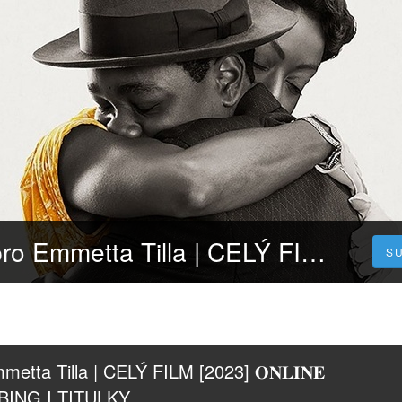
Spravedlnost pro Emmetta Tilla | CELÝ FILM [2023] 𝐎𝐍𝐋𝐈𝐍𝐄 ZDARMA CZ/SK DABING I TITULKY
S
tta Tilla | CELÝ FILM [2023] 𝐎𝐍𝐋𝐈𝐍𝐄 
ING I TITULKY