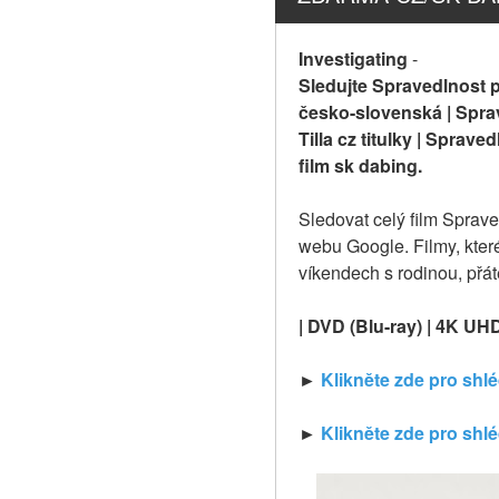
Investigating
-
Sledujte Spravedlnost pr
česko-slovenská | Sprav
Tilla cz titulky | Sprav
film sk dabing.
Sledovat celý film Sprave
webu Google. Filmy, které
víkendech s rodinou, přát
| DVD (Blu-ray) | 4K UH
►
 Klikněte zde pro shl
► 
Klikněte zde pro shl