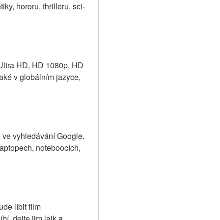
y, hororu, thrilleru, sci-
 Ultra HD, HD 1080p, HD 
ké v globálním jazyce, 
j ve vyhledávání Google. 
aptopech, noteboocích, 
e líbit film 
, dejte jim lajk a 